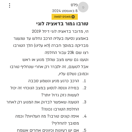
פלס
פלס
8 באוגוסט 2024
מאפס למאה
טורבו גמור בדאציה לוגי
הי, מדובר בדאציה לוגי דיזל 2019
באמצע נסיעה בעליה הרכב נחלש עד שנעצר
מבדיקה במוסך חברה (לא עלינו) הלך הטורבו
רצו שם 23k עבור החלפה 
וטענו גם שיש מצב שהלך מנוע או ראש
אבל לטענם, זה יתברר רק אחרי שנחליף טורבו 
וכמובן נשלם עליו,
הרכב כרגע מניע ונשמע סבבה
במידה וננסה לנסוע במצב הנוכחי זה יכול 
לעשות נזק גדול יותר?
הטענה שאפשר לבדוק את המנוע רק לאחר 
החלפת הטורבו נכונה?
איפה קונים טורבו? מה העלויות? וכמה 
מסובך להחליף?
אם יש רעיונות וכיוונים אחרים אשמח 