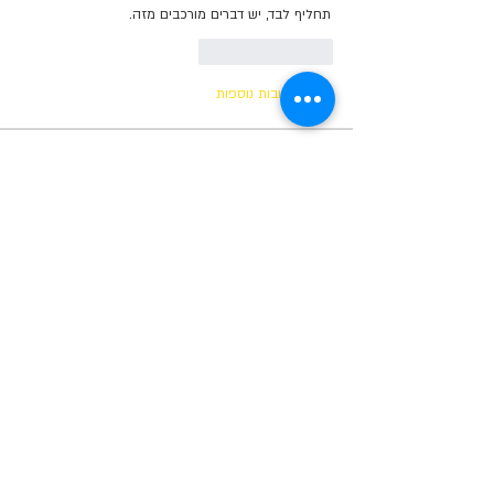
תחליף לבד, יש דברים מורכבים מזה.
לייק
להשיב
הצגת תגובות נוספות
תקנון הקהילה שלנו
ברוכים הבאים לסלון שלנו פה בסוויץ' בראש :-)
שימו לב! כל מי ש
...
למידע נוסף
בוגרים
Tom Alon
עקוב
salah as
עקוב
Yosef Cohen
עקוב
מאפס למאה
Noam Golani
עקוב
מאפס למאה