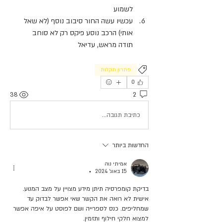
לשמוע
עכשיו עשה החור סיבוב נוסף (לא שאל 
אותי) הרכב נוסע פיקס רק לא סוחב
תודה מראש, עדיאל
פתרון תקלות
0
38
2
כתיבת תגובה...
החדשות ביותר
אמיתי נוה
15 באוג׳ 2024
•
בדיקת קומפרסיה תיתן מידע מצויין על מצב המנוע.
אישית לא רואה את הקשר שאי אפשר לבדוק עד 
שמחליפים. כנס לספרייה ושם לפוסט על איפה אפשר 
למצוא חלקי חילוף ותזמין.