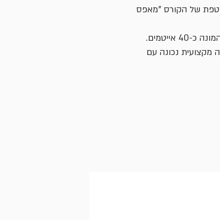
וטפת של הקורס "מאפס
לימוד הטיפול המלא והמקצועי ביותר הקיים על הרכב, על בסיס הצ'ק ליסט המקיף ביותר המונה כ-40 אייטמים.
 מקצועית נכונה עם