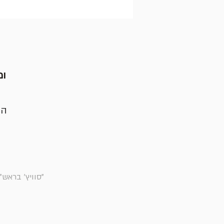
ומ
הע
"סוויץ' בראש