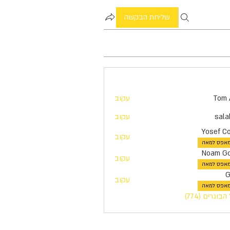
שליחת הבקשה
Tom 
עקוב
sala
עקוב
Yosef C
עקוב
אפס למאה
Noam Go
עקוב
אפס למאה
G
עקוב
אפס למאה
וגרים (774)