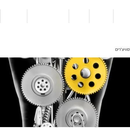
רסים
סדנאות
גלריה
קהילת הבוגרים
צור קשר
וויצ'רים