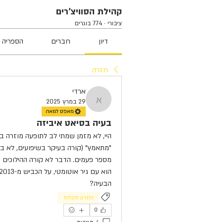
קהילת הסוויצ'רים
ציבורי
·
774 בוגרים
דיון
חברים
הספריה 
חזרה
ארדי
29 במרץ 2025
ארדי
מאפס למאה
בעיה בסיאט איביזה
הבעיה?
פתרון תקלות
0