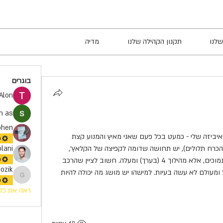
שלנו
תקנון הקהילה שלנו
מדיה
בוגרים
Alon
h as
ohen
היי, לא מזמן שמתי לב לתופעה מוזרה באיביזה שלי - כמעט בכל פעם שאני מאיץ והמנוע קצת 
מ
"מתאמץ" (קורה בעיקר בשיפועים, לא בהכרח תלולים), יש תחושה שדומה לקפיצה של הקלאץ׳, 
lani
מספר פעמים. הדבר לא קורה ההילוכים נמוכים, אלא מהילוך 4 (בערך) ומעלה. חשוב לציין שהרכב 
מ
ozik
הוא עם גיר אוטומטי, על הכביש מ-2013 ומעולם לא עשה בעיות. למישהו יש מושג מה יכולה להיות 
Gozik
מ
ראה את כל הב