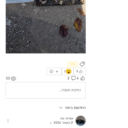
כללי
😮
1
3
32
2
4
כתיבת תגובה...
החדשות ביותר
אמיתי נוה
17 באפר׳ 2024
•