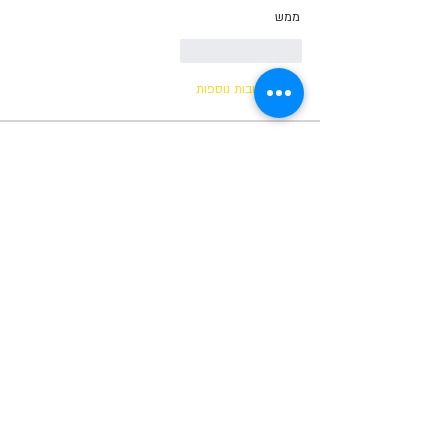
ממש
לייק
להשיב
הצגת תגובות נוספות
תקנון הקהילה שלנו
ברוכים הבאים לסלון שלנו פה בסוויץ' בראש :-)
שימו לב! כל מי ש
...
למידע נוסף
בוגרים
Tom Alon
עקוב
salah as
עקוב
Yosef Cohen
עקוב
מאפס למאה
Noam Golani
עקוב
מאפס למאה