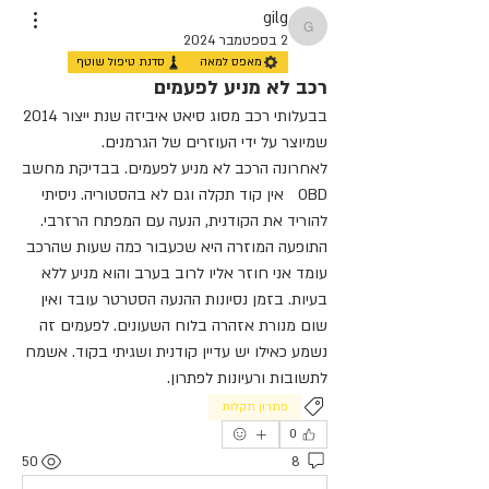
gilg
gilg
2 בספטמבר 2024
מאפס למאה
סדנת טיפול שוטף
רכב לא מניע לפעמים
בבעלותי רכב מסוג סיאט איביזה שנת ייצור 2014 
שמיוצר על ידי העוזרים של הגרמנים.
לאחרונה הרכב לא מניע לפעמים. בבדיקת מחשב 
OBD	אין קוד תקלה וגם לא בהסטוריה. ניסיתי 
להוריד את הקודנית, הנעה עם המפתח הרזרבי. 
התופעה המוזרה היא שכעבור כמה שעות שהרכב 
עומד אני חוזר אליו לרוב בערב והוא מניע ללא 
בעיות. בזמן נסיונות ההנעה הסטרטר עובד ואין 
שום מנורת אזהרה בלוח השעונים. לפעמים זה 
נשמע כאילו יש עדיין קודנית ושגיתי בקוד. אשמח 
לתשובות ורעיונות לפתרון.
פתרון תקלות
0
50
8