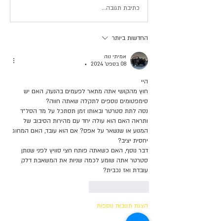
כתיבת תגובה...
החדשות ביותר
אמיתי נוה
08 בספט׳ 2024
•
היי
חוץ מהקושי אתה מתאר לפעמים בהנעה, האם יש 
סימפטומים נוספים לתקלה שאתה חווה?
נסה לתת סטרטר ובאותו זמן תסתכל על מד הסל״ד 
ותראה האם הוא עולה יחד עם מהירות הסיבוב של 
המנוע או שנשאר על אפס? אם הוא עובד, האם המחוג 
יחסית יציב?
דבר נוסף, האם כשאתה פותח חצי סוויץ לפני שנותן 
סטרטר אתה שומע לכמה שניות את המשאבת דלק 
עובדת ואז נכבית?
לייק
להשיב
הצגת תגובות נוספות