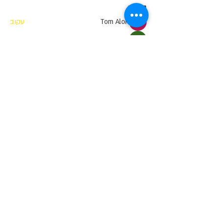
בוגרים
Tom Alon
עקוב
salah as
עקוב
Yosef Cohen
עקוב
מאפס למאה
Noam Golani
עקוב
מאפס למאה
Gozik
עקוב
Gozik
מאפס למאה
ראה את כל הבוגרים (775)
"סוויץ' בראש" אינה פועלת מטעם מוסך או מוסד
רשמי כלשהם, וכך שומרת על עצמאות מוחלטת
ואינה מעודדת עבודה עצמית על הרכב
אלא בהתאם להוראות החוק בלבד |
תנאי שימוש
|
מדיניות פרטיות
© 2018 by Dzine-me