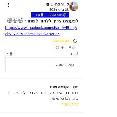
סוויץ' בראש
28 ביולי 2024
מנהל קהילה
מדריך
לפעמים צריך ללמוד לשחרר 🤣🤣🤣
https://www.facebook.com/share/v/5UngA
chV3Y9E9Gic/?mibextid=KsPBc6
גזורים בראש
0
17
0
כתיבת תגובה...
תקנון הקהילה שלנו
ברוכים הבאים לסלון שלנו פה בסוויץ' בראש :-)
שימו לב! כל מי ש
...
למידע נוסף