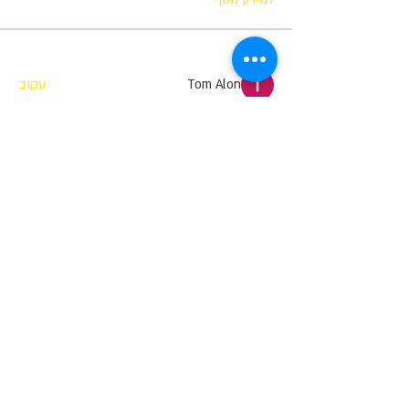
בוגרים
Tom Alon
עקוב
salah as
עקוב
Yosef Cohen
עקוב
מאפס למאה
Noam Golani
עקוב
מאפס למאה
Gozik
עקוב
Gozik
מאפס למאה
ראה את כל הבוגרים (774)
"סוויץ' בראש" אינה פועלת מטעם מוסך או מוסד
רשמי כלשהם, וכך שומרת על עצמאות מוחלטת
ואינה מעודדת עבודה עצמית על הרכב
אלא בהתאם להוראות החוק בלבד |
תנאי שימוש
|