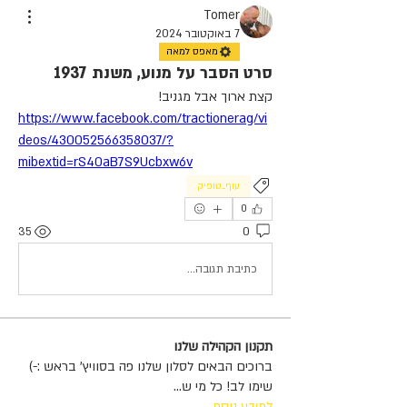
Tomer
7 באוקטובר 2024
מאפס למאה
סרט הסבר על מנוע, משנת 1937
קצת ארוך אבל מגניב! 
https://www.facebook.com/tractionerag/vi
deos/430052566358037/?
mibextid=rS40aB7S9Ucbxw6v
עוף_טופיק
0
35
0
כתיבת תגובה...
תקנון הקהילה שלנו
ברוכים הבאים לסלון שלנו פה בסוויץ' בראש :-)
שימו לב! כל מי ש
...
למידע נוסף