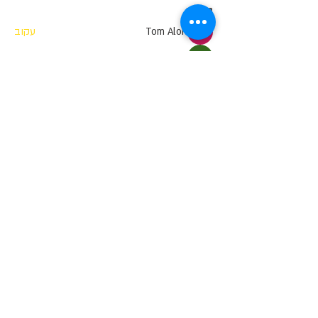
בוגרים
Tom Alon
עקוב
salah as
עקוב
Yosef Cohen
עקוב
מאפס למאה
Noam Golani
עקוב
מאפס למאה
Gozik
עקוב
Gozik
מאפס למאה
ראה את כל הבוגרים (774)
"סוויץ' בראש" אינה פועלת מטעם מוסך או מוסד
רשמי כלשהם, וכך שומרת על עצמאות מוחלטת
ואינה מעודדת עבודה עצמית על הרכב
אלא בהתאם להוראות החוק בלבד |
תנאי שימוש
|
מדיניות פרטיות
© 2018 by Dzine-me