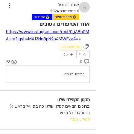
אופיר ויזנטל
אופיר ויזנטל
6 בספטמבר 2024
מאפס למאה
מודרטור
אחד השיפורים הטובים
https://www.instagram.com/reel/C_jABuCM
AJm/?igsh=MXJ3NnBpN2p4MWFzaA==
גזורים בראש
0
23
0
כתיבת תגובה...
תקנון הקהילה שלנו
ברוכים הבאים לסלון שלנו פה בסוויץ' בראש :-)
שימו לב! כל מי ש
...
למידע נוסף