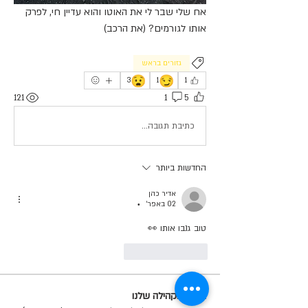
אח שלי שבר לי את האוטו והוא עדיין חי, לפרק 
אותו לגורמים? (את הרכב)
גזורים בראש
😧
😏
3
1
1
121
1
5
כתיבת תגובה...
החדשות ביותר
אדיר כהן
02 באפר׳
•
טוב גנבו אותו 👀
לייק
להשיב
תקנון הקהילה שלנו