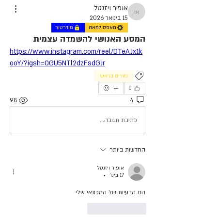
אופיר ויזנטל
אופיר ויזנטל
15 בינואר 2026
מאפס למאה
מודרטור
המסע האנושי להשמדה עצמית
https://www.instagram.com/reel/DTeAJx1k
ooY/?igsh=OGU5NTl2dzFsdGJr
גזורים בראש
0
98
4
כתיבת תגובה...
החדשות ביותר
אופיר ויזנטל
17 בינו׳
•
הם הבעיות של המכונאי שלי
לייק
להשיב