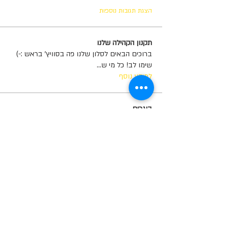
הצגת תגובות נוספות
תקנון הקהילה שלנו
ברוכים הבאים לסלון שלנו פה בסוויץ' בראש :-)
שימו לב! כל מי ש
...
למידע נוסף
בוגרים
Tom Alon
עקוב
salah as
עקוב
Yosef Cohen
עקוב
מאפס למאה
Noam Golani
עקוב
מאפס למאה
Gozik
עקוב
Gozik
מאפס למאה
ראה את כל הבוגרים (774)