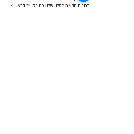
ברוכים הבאים לסלון שלנו פה בסוויץ' בראש :-)
שימו לב! כל מי ש
...
למידע נוסף
בוגרים
Tom Alon
עקוב
salah as
עקוב
Yosef Cohen
עקוב
מאפס למאה
Noam Golani
עקוב
מאפס למאה
Gozik
עקוב
Gozik
מאפס למאה
ראה את כל הבוגרים (774)
"סוויץ' בראש" אינה פועלת מטעם מוסך או מוסד