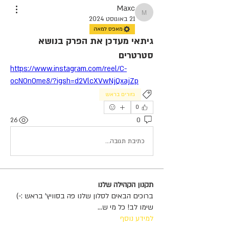
Maxc
Maxc
21 באוגוסט 2024
מאפס למאה
גיתאי מעדכן את הפרק בנושא
סטרטרים
https://www.instagram.com/reel/C-
ocNOnOme8/?igsh=d2VlcXVwNjQxajZp
גזורים בראש
0
26
0
כתיבת תגובה...
תקנון הקהילה שלנו
ברוכים הבאים לסלון שלנו פה בסוויץ' בראש :-)
שימו לב! כל מי ש
...
למידע נוסף