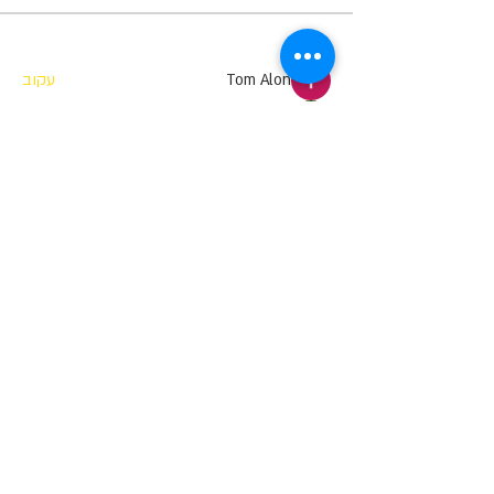
בוגרים
Tom Alon
עקוב
salah as
עקוב
Yosef Cohen
עקוב
מאפס למאה
Noam Golani
עקוב
מאפס למאה
Gozik
עקוב
Gozik
מאפס למאה
ראה את כל הבוגרים (774)
"סוויץ' בראש" אינה פועלת מטעם מוסך או מוסד
רשמי כלשהם, וכך שומרת על עצמאות מוחלטת
ואינה מעודדת עבודה עצמית על הרכב
אלא בהתאם להוראות החוק בלבד |
תנאי שימוש
|
מדיניות פרטיות