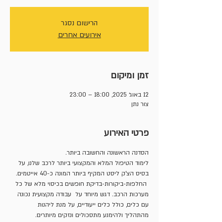
הרישום נסגר
אירועים אחרים
זמן ומיקום
12 באוג׳ 2025, 18:00 – 23:00
צור נתן
פרטי האירוע
הסדנה הראשונה והחשובה ביותר.
לימוד הטיפול המלא והמקצועי ביותר לרכב שלנו, על 
בסיס הצ'ק ליסט המקיף ביותר המונה כ-40 אייטמים. 
 החלפות-ביקורות-בדיקת חופשים בכיסוי מלא של כל 
מערכות הרכב. דגש מיוחד על  עבודה מקצועית נכונה 
עם כלים, כולל כלים ייעודיים, על מנת ליהנות 
מהתהליך ולהימנע מתסכולים ונזקים מיותרים.