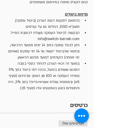
קיום הקורס מותנה במינימום משתתפים.
מדיניות ביטולים
בהתאם לתקנות הגנת הצרכן (ביטול עסקה), 
תשע”א-2010, החלות גם על קורסים.
הבקשה לביטול העִסקה תִשָלח לכתובת המייל: 
info@switch-barosh.com
ניתן לבטל עסקה בתוך 14 ימים ממועד הרכישה, 
ובתנאי שהביטול ייעשה עד 14 ימי עסקים (שאינם 
ימי מנוחה) הקודמים למועד מפגש הראשון.
במועד זה זכאי הצרכן להחזר כספי בגובה 
הסכום ששולם בפועל, בניכוי דמי ביטול בסך 5% 
ממחיר העסקה או 100 ₪, הנמוך מביניהם (סעיף 
5א) ובתוספת עמלת אשראי/פייפל בסך 3%, היה 
והתשלום בוצע באמצעים אלו (סעיף 5ב).
כרטיסים
הכרטיסים אזלו