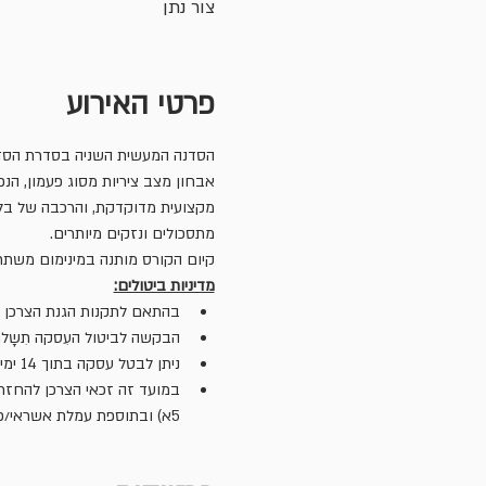
צור נתן
פרטי האירוע
הסדנה המעשית השניה בסדרת הסדנא
אבחון מצב ציריות מסוג פעמון, הנפ
מקצועית מדוקדקת, והרכבה של בלמים
מתסכולים ונזקים מיותרים.
קיום הקורס מותנה במינימום משתת
מדיניות ביטולים:
בהתאם לתקנות הגנת הצרכן (ביטול עסקה), ת
הבקשה לביטול העִסקה תִשָלח לכתובת המייל:
ניתן לבטל עסקה בתוך 14 ימים ממועד הרכישה, ובתנאי שהביטול ייעשה עד 14 ימי עסקים (שאינם ימי מנוחה) הקודמים למועד מפגש הראשון.
5א) ובתוספת עמלת אשראי/פייפל בסך 3%, היה והתשלום בוצע באמצעים אלו (סעיף 5ב).