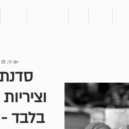
רסים
סדנאות
גלריה
קהילת הבוגרים
צור קשר
יום ה׳, 15 באוג׳
סדנת 
וציריות 
בלבד - 5.08.24