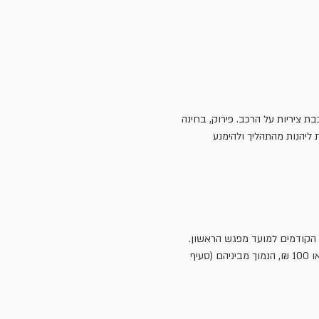
ת ציריות על הרכב. פירוק, בחינה 
 ליהנות מהתהליך ולהימנע 
במועד זה זכאי הצרכן להחזר כספי בגובה הסכום ששולם בפועל, בניכוי דמי ביטול בסך 5% ממחיר העסקה או 100 ₪, הנמוך מביניהם (סעיף 