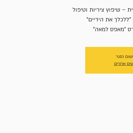
 – שיפוץ ציריות וטיפול
רס "מאפס למאה"
שום נסגר
עים אחרים