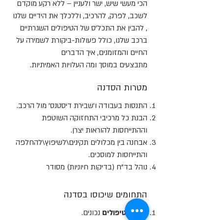
הכי מעשי שיש, ישר ולעניין – ללא רקע מוקדם​
לשכב, לפרק, להרכיב, וללכלך את הידיים שלנו​
,
להבין את התכל'ס של הטיפולים השגרתיים
ברכב שלנו,
כולל פעולות-ביקורת לשמירה על
החיים והמזומנים, ​
איך הדברים
מתבצעים במוסך
ומה העלויות האמיתיות.
מטרות הסדנה
התנסות בעבודה ו'שבירת דיסטנס' מול הרכב​.
הבנת כל מרכיבי התחזוקה השוטפת
וההתייחסות להוראות יצרן​.
אבחנה בין מכלולים תקינים\לשיפוץ\להחלפה
והתייחסות למוסכים​.
נוהל בד"ח (בדיקות חיוניות) מסודר
התחומים שיכוסו בסדנה
מרווחי טיפולים
נכונים​.