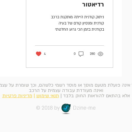
רדיאטור
ניתוק קודנית הייתה מותקנת ברכב
קודנית ומנסיון קודם של בעיה
בקודנית בזמן הכי גרוע החלטתי
להסירה. כשפתחתי את הדש
בורד חשכו עיניי: היו שם...
4
0
280
" אינה פועלת מטעם מוסך או מוסד רשמי כלשהם, וכך שומרת על עצ
ואינה מעודדת עבודה עצמית על הרכב
אלא בהתאם להוראות החוק בלבד |
תנאי שימוש
|
מדיניות פרטיות
© 2018 by Dzine-me