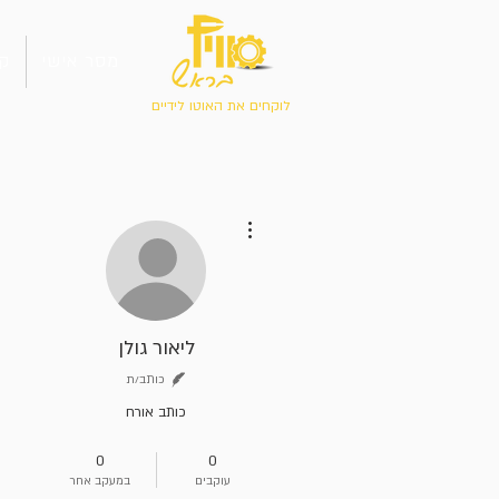
מסר אישי
קו
לוקחים את האוטו לידיים
More actions
ליאור גולן
כותב/ת
כותב אורח
מאפס למאה
+
4
0
0
עוקבים
במעקב אחר