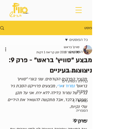
פוסט
כל הפוסטים
סוויץ' בראש
כל הפוסטים
30 בדצמ׳ 2018
זמן קריאה 1 דקות
מבצע "סוויץ' בראש" - פרק 9:
אישי
ניצוצות בעיניים
טיפים שימושיים
תקציר הפרקים הקודמים: שני בוגרי "סוויץ' 
קהילת הסוויצ'רים
בראש" 
נמרוד
 ו
ארי
, מבצעים פרוייקט הסבת גיר 
מגניבים
בג'יפ של נמרוד בלילה ללא ירח. אני על תקן 
'מפקח' בלבד, אבל מתקשה להשאיר את הידיים 
קטעים :-)
שלי נקיות.
הספריה
פרק 9
הספריה_2