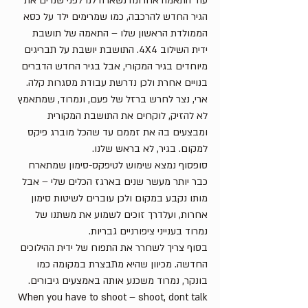
עוד התאמה אחרונה נשארה לנו לפני שנרים את 
הגיר החדש להרכבה, כמו שמרימים ילד על כסא 
הממולדת הראשון שלו – התאמה של תושבת 
ידית השילוב 4X4. התושבת יושבת על תבריגים 
מיוחדים בגיר המקורי, אבל בגיר החדש הדברים 
בנויים אחרת ולכן נדרשת עבודת מסגרות קלה.
ארי, נצר לחרש ברזל של פעם, ונמרוד, שמתאמץ 
לא להזיק, לוקחים את התושבת המקורית 
ומבצעים בה את זממם עד שהכל מוברג פיקס 
למקום. בגיר, לא בראש שלנו.
סופסוף נמצא שימוש לטיפקס-סימון שמתארח 
כבר יותר מעשר שנים בארגז הכלים שלי – אבל 
מותו נקבע במקום ולכן עוברים לשיטות סימון 
אחרות, ועלדרך זוכים לשמוע את משתנו של 
נמרוד בענייני ציפורניים גבריות.
בסוף צריך לשחרר את התפוח של ידית ההילוכים 
החדשה. מכיוון שהיא מתבצרת במקומה כמו 
בונקר, נמרוד משכנע אותה באמצעים גיבורים. 
When you have to shoot – shoot, dont talk 