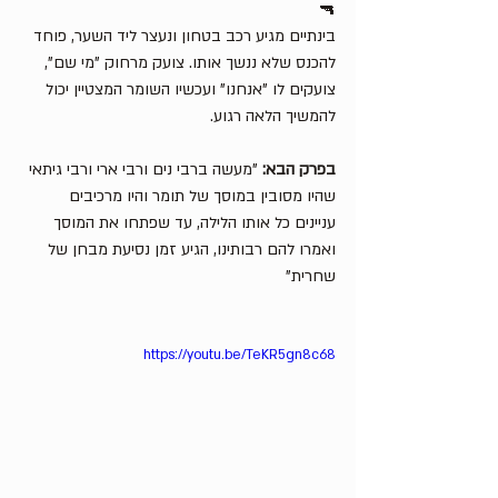
🔫
בינתיים מגיע רכב בטחון ונעצר ליד השער, פוחד 
להכנס שלא ננשך אותו. צועק מרחוק "מי שם", 
צועקים לו "אנחנו" ועכשיו השומר המצטיין יכול 
להמשיך הלאה רגוע.
בפרק הבא:
 "מעשה ברבי נים ורבי ארי ורבי גיתאי 
שהיו מסובין במוסך של תומר והיו מרכיבים 
עניינים כל אותו הלילה, עד שפתחו את המוסך 
ואמרו להם רבותינו, הגיע זמן נסיעת מבחן של 
שחרית"
https://youtu.be/TeKR5gn8c68