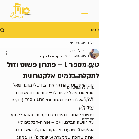
פוסט
כל הפוסטים
סוויץ' בראש
כל הפוסטים
26 בדצמ׳ 2018
זמן קריאה 1 דקות
טיפ מספר 1 – פתרון פשוט וזול
אישי
לתקלת בלמים אלקטרונית
טיפים שימושיים
נהג המיניבוס שהחזיר את הבן שלי מהגן, שאל 
קהילת הסוויצ'רים
אותי אם אוכל לעזור לו – שתי נוריות אזהרה 
מגניבים
דלקו אצלו בלוח המחוונים: ABS ו-ESP (בקרת 
יציבות).
קטעים :-)
ניגשתי לאחורי המיניבוס וביקשתי מהנהג ללחוץ 
הספריה
על דוושת הבלם, ואכן – אורות-הבלמים לא 
נדלקו כפי שהערכתי. מקור התקלה הוא בנורה 
הספריה_2
אחת שרופה שמקצרת (5 שקלים), או במתג 