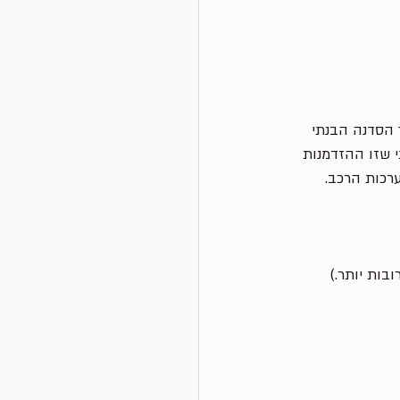
ת ״הארי המזוהם״. שם סקסי ל״טיפול 10,000״. במהלך הסדנה הבנתי 
 שזו ההזדמנות 
רכות הרכב. 
בות יותר.) 