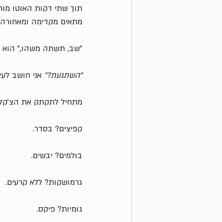
תוך שתי דקות האוטו מור
מתאים מקדימה ומאחורה, עם ספייר ת
״שב, תשתה משהו,״ הוא או
״השתגעת?״
 אני חושב לעצ
מתחיל לתקתק את הצ׳קלי
קפיצים? בסדר.
בולמים? יבשים.
גרמושקות? ללא קרעים. 
גומיות? פיקס. 