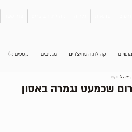
רסים
סדנאות
גלריה
קהילת הבוגרים
צור קשר
ושיים
קהילת הסוויצ'רים
מגניבים
קטעים :-)
אה 3 דקות
ום שכמעט נגמרה באסון