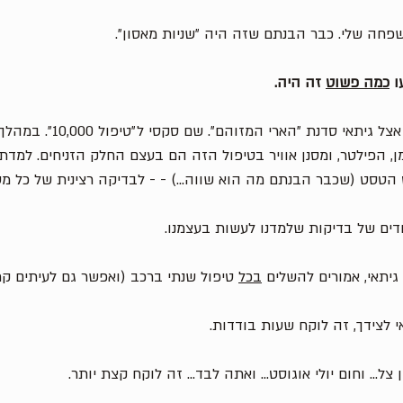
פחה שלי. כבר הבנתם שזה היה ״שניות מאסון״. 
ו 
כמה פשוט
 זה היה. 
לפני כמה שבועות עשיתי אצל גיתאי סדנ
הפילטר, ומסנן אוויר בטיפול הזה הם בעצם החלק הזניחים. למדתי
 הטסט (שכבר הבנתם מה הוא שווה...) - - לבדיקה רצינית של כל מע
יתאי, אמורים להשלים 
בכל
 טיפול שנתי ברכב (ואפשר גם לעיתים קרו
 לצידך, זה לוקח שעות בודדות. 
צל... וחום יולי אוגוסט... ואתה לבד... זה לוקח קצת יותר. 