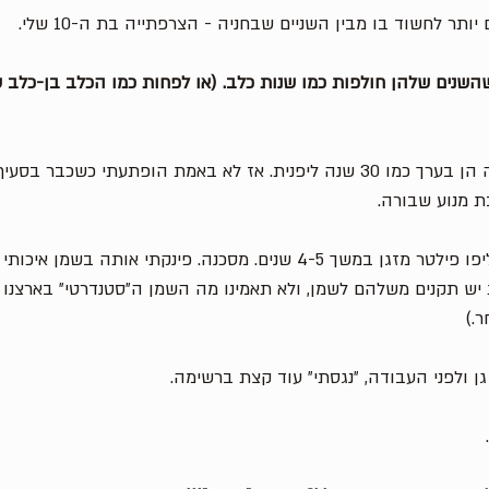
ר לחשוד בו מבין השניים שבחניה - הצרפתייה בת ה-10 שלי. 
שהשנים שלהן חולפות כמו שנות כלב. (או לפחות כמו הכלב בן-כלב 
עשר שנות כביש לצרפתיה הן בערך כמו 30 שנה ליפנית. אז לא באמת הופתעתי כ
 מנוע שבורה. 
על הדרך גיליתי שלא החליפו פילטר מזגן במשך 4-5 שנים. מסכנה. פינקתי אותה ב
 יש תקנים משלהם לשמן, ולא תאמינו מה השמן ה״סטנדרטי״ בארצנו ע
ר.)
גן ולפני העבודה, ״נגסתי״ עוד קצת ברשימה. 