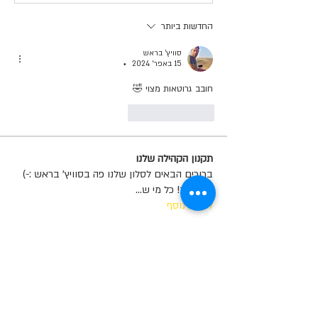
החדשות ביותר
סוויץ' בראש
15 באפר׳ 2024
•
חובב גרוטאות מצוי 🤣
לייק
להשיב
תקנון הקהילה שלנו
ברוכים הבאים לסלון שלנו פה בסוויץ' בראש :-)
שימו לב! כל מי ש
...
למידע נוסף
בוגרים
Tom Alon
עקוב
salah as
עקוב
Yosef Cohen