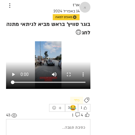
ארז
ארז
14 באפריל 2024
מאפס למאה
בוגר סוויץ׳ בראש מביא לגיתאי מתנה
לחג🙃
כללי
😂
3
1
43
1
4
כתיבת תגובה...